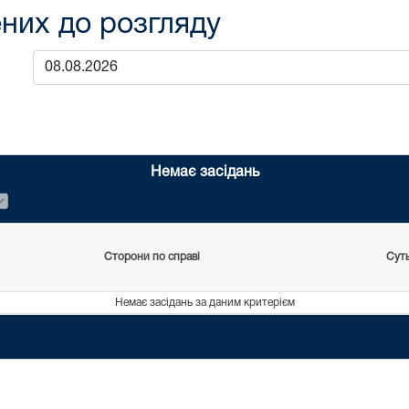
них до розгляду
Немає засідань
Сторони по справі
Сут
Немає засідань за даним критерієм