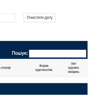
Очистити дату
Пошук:
Зал
Форма
ь позову
судових
судочинства
засідань