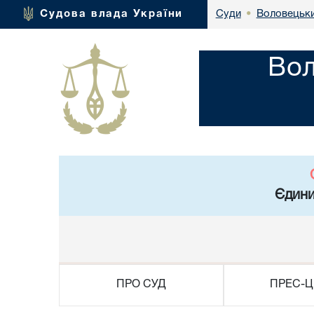
Воловецьки
Судова влада України
Суди
•
Вол
Єдини
ПРО СУД
ПРЕС-Ц