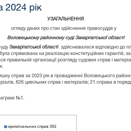
а 2024 рік
УЗАГАЛЬНЕННЯ
огляду даних про стан здійснення правосуддя у
Воловецькому районному суді Закарпатської області
суду
Закарпатсько
ї області
здійснювалася відповідно до пл
була спрямована на реалізацію конституційних гарантій, з
ся правильній організації розгляду судових справ і матері
дя.
лишку справ за 2023 рік в провадженні Воловецького район
еріалів, 626 цивільних справ і матеріалів; 21 справа в пор
іаграмі №1.