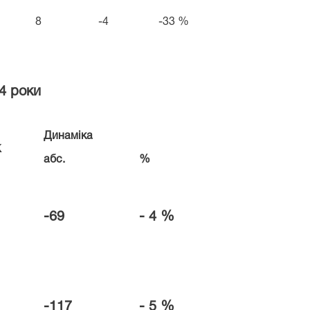
8
-4
-33 %
24 роки
Динаміка
к
абс.
%
-69
- 4
%
-117
- 5
%