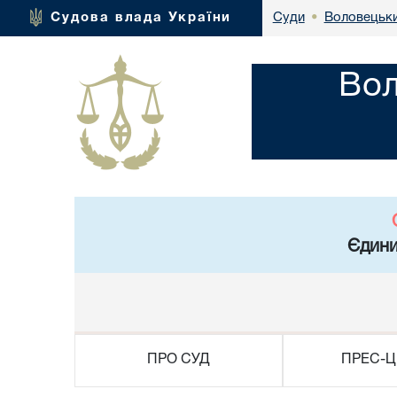
Воловецьки
Судова влада України
Суди
•
Вол
Єдини
ПРО СУД
ПРЕС-Ц