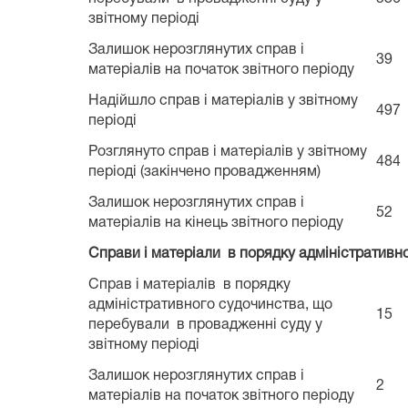
звітному періоді
Залишок нерозглянутих справ і
39
матеріалів на початок звітного періоду
Надійшло справ і матеріалів у звітному
497
періоді
Розглянуто справ і матеріалів у звітному
484
періоді (закінчено провадженням)
Залишок нерозглянутих справ і
52
матеріалів на кінець звітного періоду
Справи і матеріали в порядку адміністративн
Справ і матеріалів в порядку
адміністративного судочинства, що
15
перебували в провадженні суду у
звітному періоді
Залишок нерозглянутих справ і
2
матеріалів на початок звітного періоду