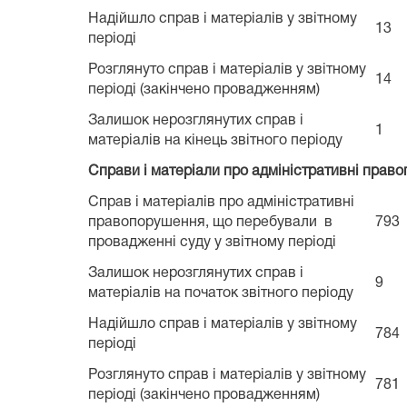
Надійшло справ і матеріалів у звітному
13
періоді
Розглянуто справ і матеріалів у звітному
14
періоді (закінчено провадженням)
Залишок нерозглянутих справ і
1
матеріалів на кінець звітного періоду
Справи і матеріали про адміністративні прав
Справ і матеріалів про адміністративні
правопорушення, що перебували в
793
провадженні суду у звітному періоді
Залишок нерозглянутих справ і
9
матеріалів на початок звітного періоду
Надійшло справ і матеріалів у звітному
784
періоді
Розглянуто справ і матеріалів у звітному
781
періоді (закінчено провадженням)