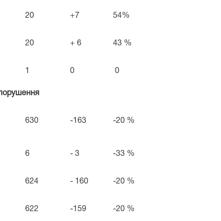
20
+7
54%
20
+ 6
43 %
1
0
0
опорушення
630
-163
-20 %
6
- 3
-33 %
624
- 160
-20 %
622
-159
-20 %