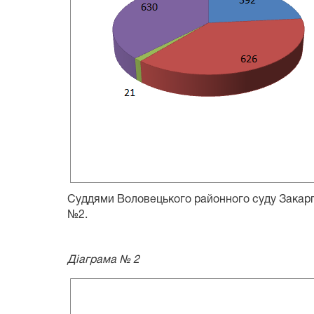
Суддями Воловецького районного суду Закарпат
№2.
Д
іаграма № 2