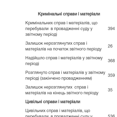
Кримінальні справи і матеріали
Кримінальних справ і матеріалів, що
перебували в провадженні суду у
394
звітному періоді
Залишок нерозглянутих справ і
26
матеріалів на початок звітного періоду
Надійшло справ і матеріалів у звітному
368
періоді
Розглянуто справ і матеріалів у звітному
359
періоді (закінчено провадженням)
Залишок нерозглянутих справ і
35
матеріалів на кінець звітного періоду
Цивільні справи і матеріали
Цивільних справ і матеріалів, що
перебували в провадженні суду у
536