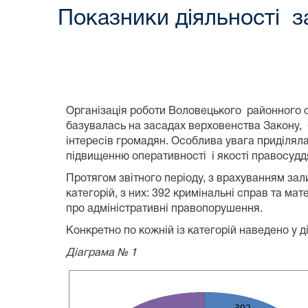
Показники діяльності з
Організація роботи Воловецького районного 
базувалась на засадах верховенства Закону,
інтересів громадян. Особлива увага приділяла
підвищенню оперативності і якості правосуд
Протягом звітного періоду, з врахуванням за
категорій
,
з них: 392 кримінальні справ та мат
про адміністративні правопорушення.
Конкретно по кожній із категорій наведено у д
Д
іаграма № 1