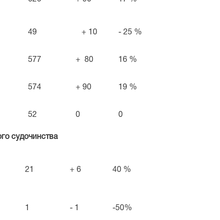
49
+ 10
- 25 %
577
+ 80
16 %
574
+ 90
19 %
52
0
0
ого судочинства
21
+ 6
40 %
1
- 1
-50%