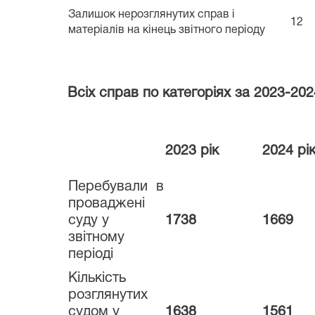
Залишок нерозглянутих справ і
12
матеріалів на кінець звітного періоду
Всіх справ по категоріях за 2023-20
2023 рік
2024 рі
Перебували в
проваджені
суду у
1738
1669
звітному
періоді
Кількість
розглянутих
судом у
1638
1561