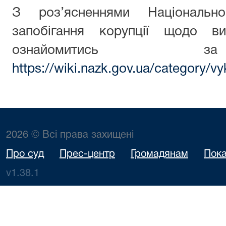
З роз’ясненнями Національн
запобігання корупції щодо ви
ознайомитись з
https://wiki.nazk.gov.ua/category/vy
2026 © Всі права захищені
Про суд
Прес-центр
Громадянам
Пока
v1.38.1