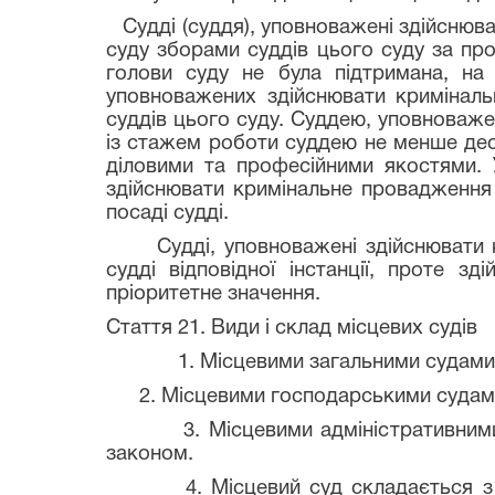
Судді (суддя), уповноважені здійснюва
суду зборами суддів цього суду за пр
голови суду не була підтримана, на 
уповноважених здійснювати кримінал
суддів цього суду. Суддею, уповноваж
із стажем роботи суддею не менше дес
діловими та професійними якостями. 
здійснювати кримінальне провадження 
посаді судді.
Судді, уповноважені здійснювати кри
судді відповідної інстанції, проте 
пріоритетне значення.
Стаття 21. Види і склад місцевих судів
1. Місцевими загальними судами є рай
2. Місцевими господарськими судами є
3. Місцевими адміністративними суд
законом.
4. Місцевий суд складається з судд