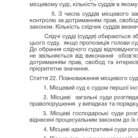
місцевому суді, кількість суддів в яко
5. З числа суддів місцевого загальн
контролю за дотриманням прав, свобод
законом. Кількість слідчих суддів визн
Слідчі судді (суддя) обираються збор
цього суду, якщо пропозиція голови суд
До обрання слідчого судді відповідног
не звільняється від виконання обов'я
дотриманням прав, свобод та інтересі
пріоритетне значення.
Стаття 22. Повноваження місцевого су
1. Місцевий суд є судом першої інстан
2. Місцеві загальні суди розглядають
правопорушення у випадках та порядк
3. Місцеві господарські суди розгл
віднесені процесуальним законом до їх 
4. Місцеві адміністративні суди розгл