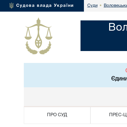
Воловецьки
Судова влада України
Суди
•
Вол
Єдини
ПРО СУД
ПРЕС-Ц