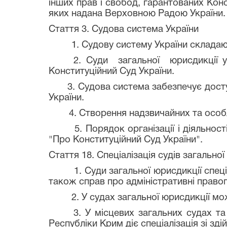
інших прав і свобод, гарантованих Кон
яких надана Верховною Радою України.
Стаття 3. Судова система України
1. Судову систему України складають с
2. Суди загальної юрисдикції утвор
Конституційний Суд України.
3. Судова система забезпечує доступн
України.
4. Створення надзвичайних та особли
5. Порядок організації і діяльності 
"Про Конституційний Суд України".
Стаття 18. Спеціалізація судів загальної
1. Суди загальної юрисдикції спеціалі
також справ про адміністративні право
2. У судах загальної юрисдикції може 
3. У місцевих загальних судах та ап
Республіки Крим діє спеціалізація зі з