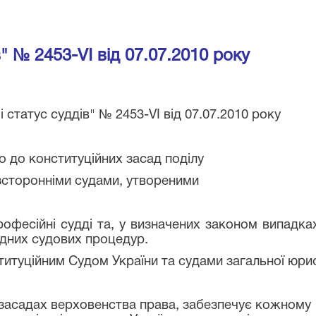
в" № 2453-VI від 07.07.2010 року
і статус суддів" № 2453-VI від 07.07.2010 року
 до конституційних засад поділу
зсторонніми судами, утвореними
ійні судді та, у визначених законом випадках, 
ідних судових процедур.
ційним Судом України та судами загальної юрис
адах верховенства права, забезпечує кожному п