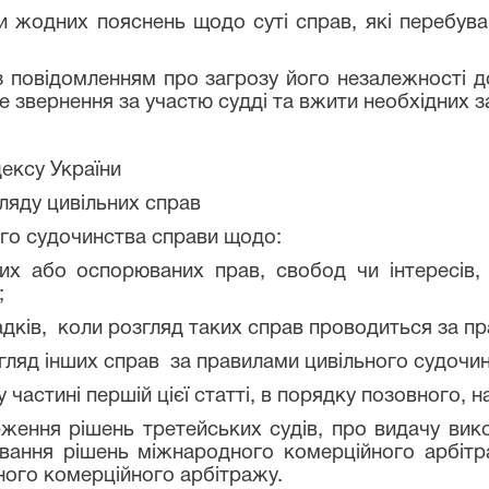
них пояснень щодо суті справ, які перебувают
ідомленням про загрозу його незалежності до 
ке звернення за участю судді та вжити необхідних з
ексу України
ляду цивільних справ
ого судочинства справи щодо:
бо оспорюваних прав, свобод чи інтересів, щ
;
в, коли розгляд таких справ проводиться за пр
ляд інших справ за правилами цивільного судочин
у частині першій цієї статті, в порядку позовного,
ження рішень третейських судів, про видачу вик
ювання рішень міжнародного комерційного арбітр
ного комерційного арбітражу.