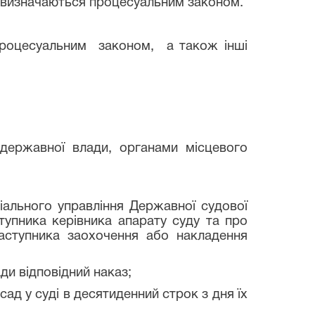
 визначаються процесуальним законом.
оцесуальним законом, а також інші
ржавної влади, органами місцевого
ального управління Державної судової
тупника керівника апарату суду та про
заступника заохочення або накладення
ди відповідний наказ;
д у суді в десятиденний строк з дня їх