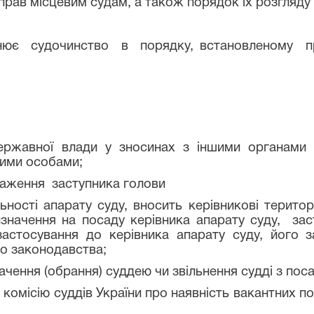
ав місцевим судам, а також порядок їх розгляду
 судочинство в порядку, встановленому пр
вної влади у зносинах з іншими органами де
ними особами;
аження заступника голови
і апарату суду, вносить керівникові територі
изначення на посаду керівника апарату суду, зас
застосування до керівника апарату суду, його 
до законодавства;
ення (обрання) суддею чи звільнення судді з поса
ісію суддів України про наявність вакантних поса