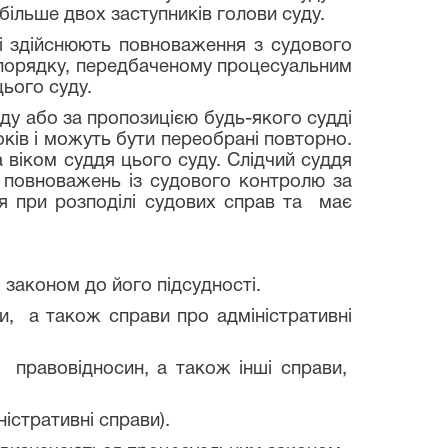
більше двох заступників голови суду.
і здійснюють повноваження з судового
 порядку, передбаченому процесуальним
цього суду.
у або за пропозицією будь-якого судді
оків і можуть бути переобрані повторно.
 віком суддя цього суду. Слідчий суддя
м повноважень із судового контролю за
ся при розподілі судових справ та має
законом до його підсудності.
и, а також справи про адміністративні
правовідносин, а також інші справи,
істративні справи).