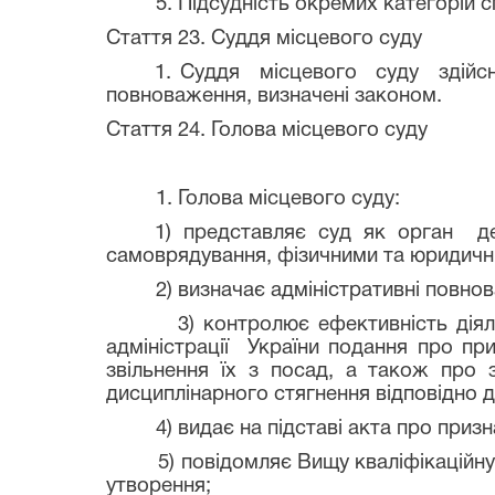
5. Підсудність окремих категорій спр
Стаття 23. Суддя місцевого суду
1. Суддя місцевого суду здійснює
повноваження, визначені законом.
Стаття 24. Голова місцевого суду
1. Голова місцевого суду:
1) представляє суд як орган держа
самоврядування, фізичними та юридич
2) визначає адміністративні повнов
3) контролює ефективність діяльност
адміністрації України подання про пр
звільнення їх з посад, а також про 
дисциплінарного стягнення відповідно 
4) видає на підставі акта про признач
5) повідомляє Вищу кваліфікаційну ком
утворення;