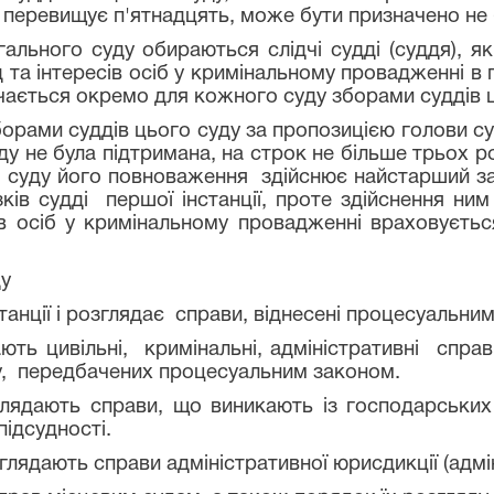
му перевищує п'ятнадцять, може бути призначено не 
ого суду обираються слідчі судді (суддя), як
 та інтересів осіб у кримінальному провадженні в
ачається окремо для кожного суду зборами суддів 
ами суддів цього суду за пропозицією голови суд
у не була підтримана, на строк не більше трьох р
о суду його повноваження здійснює найстарший за
зків судді першої інстанції, проте здійснення ни
в осіб у кримінальному провадженні враховуєть
ду
ції і розглядає справи, віднесені процесуальним 
 цивільні, кримінальні, адміністративні справ
у, передбачених процесуальним законом.
ядають справи, що виникають із господарських 
підсудності.
ядають справи адміністративної юрисдикції (адмін