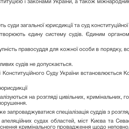
ституцією і законами України, а також міжнародни
уди загальної юрисдикції та суд конституційної 
юють єдину систему судів. Єдиним органом ко
ість правосуддя для кожної особи в порядку, в
вих судів не допускається.
Конституційного Суду України встановлюється Ко
 юрисдикції
зуються на розгляді цивільних, кримінальних, го
порушення.
запроваджуватися спеціалізація суддів з розгляд
еляційних судах областей, міст Києва та Севас
дійснення кримінального провадження щодо неповнол