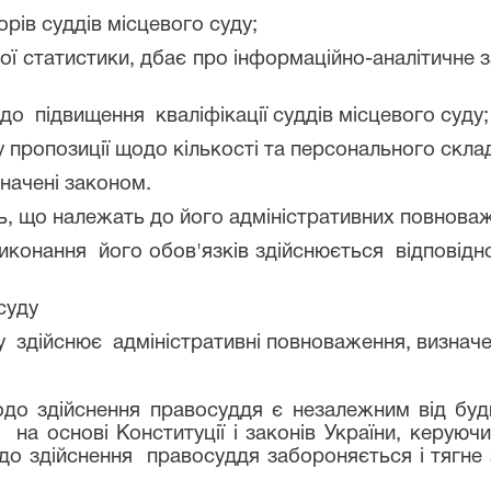
ів суддів місцевого суду;
статистики, дбає про інформаційно-аналітичне з
підвищення кваліфікації суддів місцевого суду;
ропозиції щодо кількості та персонального складу
ачені законом.
що належать до його адміністративних повноваже
конання його обов'язків здійснюється відповідн
 суду
дійснює адміністративні повноваження, визначен
дійснення правосуддя є незалежним від будь-
 на основі Конституції і законів України, керую
одо здійснення правосуддя забороняється і тягне 