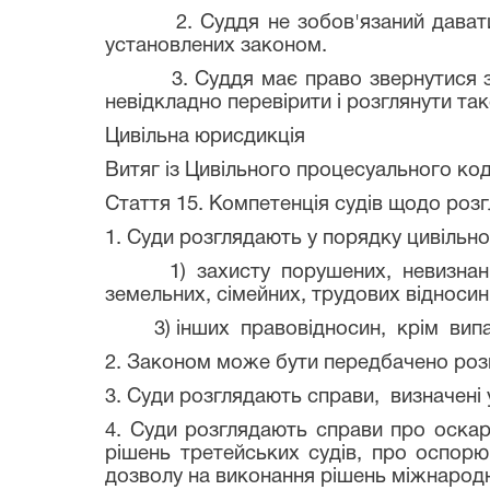
2. Суддя не зобов'язаний давати жод
установлених законом.
3. Суддя має право звернутися з пов
невідкладно перевірити і розглянути та
Цивільна юрисдикція
Витяг із Цивільного процесуального код
Стаття 15. Компетенція судів щодо розг
1. Суди розглядають у порядку цивільн
1) захисту порушених, невизнаних а
земельних, сімейних, трудових відносин
3) інших правовідносин, крім випадкі
2. Законом може бути передбачено розг
3. Суди розглядають справи, визначені 
4. Суди розглядають справи про оскар
рішень третейських судів, про оспор
дозволу на виконання рішень міжнарод