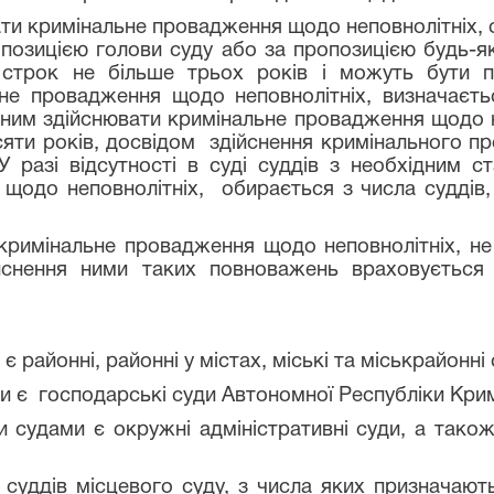
ти кримінальне провадження щодо неповнолітніх, 
опозицією голови суду або за пропозицією будь-як
строк не більше трьох років і можуть бути пе
ьне провадження щодо неповнолітніх, визначаєт
еним здійснювати кримінальне провадження щодо 
яти років, досвідом здійснення кримінального пр
У разі відсутності в суді суддів з необхідни
щодо неповнолітніх, обирається з числа суддів
мінальне провадження щодо неповнолітніх, не з
здійснення ними таких повноважень враховуєтьс
онні, районні у містах, міські та міськрайонні 
 господарські суди Автономної Республіки Крим,
ами є окружні адміністративні суди, а також і
ів місцевого суду, з числа яких призначаються