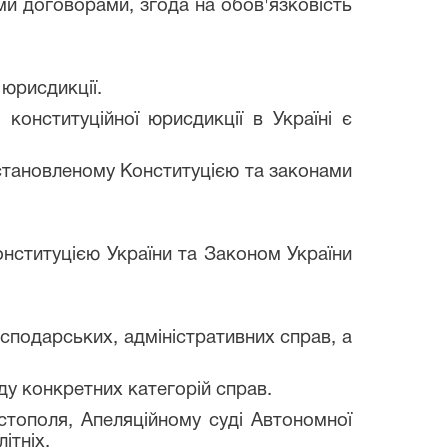
ми договорами, згода на обов'язковість
юрисдикції.
нституційної юрисдикції в Україні є
становленому Конституцією та законами
нституцією України та Законом України
сподарських, адміністративних справ, а
у конкретних категорій справ.
тополя, Апеляційному суді Автономної
ітніх.