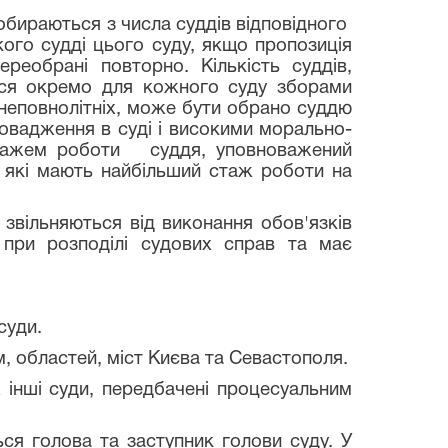
обираються з числа суддів відповідного
ого судді цього суду, якщо пропозиція
реобрані повторно. Кількість суддів,
ься окремо для кожного суду зборами
неповнолітніх, може бути обрано суддю
овадження в суді і високими морально-
м стажем роботи суддя, уповноважений
, які мають найбільший стаж роботи на
вільняються від виконання обов'язків
я при розподілі судових справ та має
суди.
 областей, міст Києва та Севастополя.
нші суди, передбачені процесуальним
 голова та заступник голови суду. У