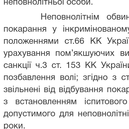
неповнолітньої особи.
Неповнолітнім обвинув
покарання у інкримінованому
положеннями ст.66 КК Украї
урахування пом’якшуючих ви
санкції ч.3 ст. 153 КК Україн
позбавлення волі; згідно з с
звільнені від відбування пок
з встановленням іспитовог
допустимого для неповнолітн
роки.