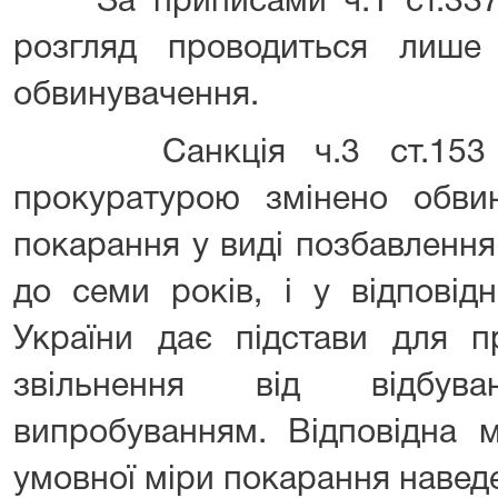
За приписами ч.1 ст.337 
розгляд проводиться лише
обвинувачення.
Санкція ч.3 ст.153 КК
прокуратурою змінено обвин
покарання у виді позбавлення 
до семи років, і у відповід
України дає підстави для п
звільнення від відбув
випробуванням. Відповідна м
умовної міри покарання наведе