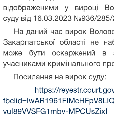
відображеними у вироці Во
суду від 16.03.2023 №936/285/
На даний час вирок Воловец
Закарпатської області не на
може бути оскаржений в а
учасниками кримінального пр
Посилання на вирок суду:
https://reyestr.court.
fbclid=IwAR1961FIMcHFpV8L
vuI89VVSFG1mbv-MPCUsZixI